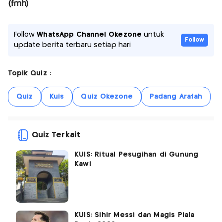
(fmh)
Follow
WhatsApp Channel Okezone
untuk
Follow
update berita terbaru setiap hari
Topik Quiz :
Quiz
Kuis
Quiz Okezone
Padang Arafah
Quiz Terkait
KUIS: Ritual Pesugihan di Gunung
Kawi
KUIS: Sihir Messi dan Magis Piala