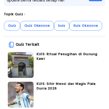
update berita terbaru setiap hari
Topik Quiz :
Quiz
Quiz Okezone
kuis
Kuis Okezone
Quiz Terkait
KUIS: Ritual Pesugihan di Gunung
Kawi
KUIS: Sihir Messi dan Magis Piala
Dunia 2026